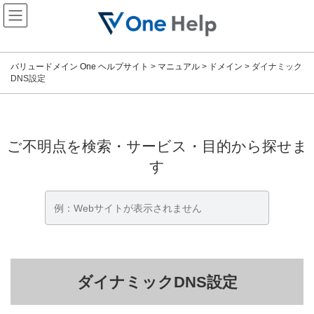
コ
ナ
ン
ビ
テ
ゲ
ン
ー
ツ
シ
バリュードメイン One ヘルプサイト
>
マニュアル
>
ドメイン
>
ダイナミック
へ
ョ
DNS設定
ス
ン
キ
に
ッ
移
プ
動
ご不明点を検索・サービス・目的から探せま
す
ダイナミックDNS設定