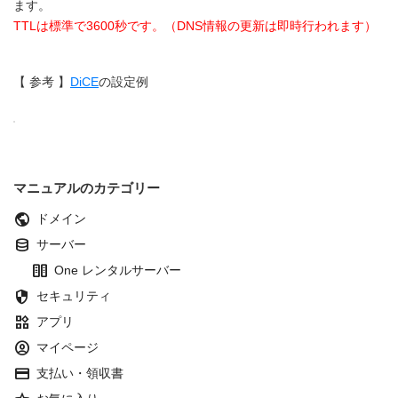
ます。
TTLは標準で3600秒です。（DNS情報の更新は即時行われます）
【 参考 】
DiCE
の設定例
マニュアルのカテゴリー
public
ドメイン
database
サーバー
host
One レンタルサーバー
security
セキュリティ
widgets
アプリ
account_circle
マイページ
credit_card
支払い・領収書