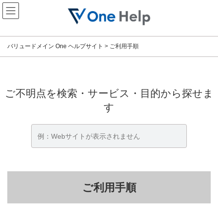
コ
ナ
ン
ビ
テ
ゲ
ン
ー
ツ
シ
バリュードメイン One ヘルプサイト
>
ご利用手順
へ
ョ
ス
ン
キ
に
ッ
移
プ
動
ご不明点を検索・サービス・目的から探せま
す
ご利用手順