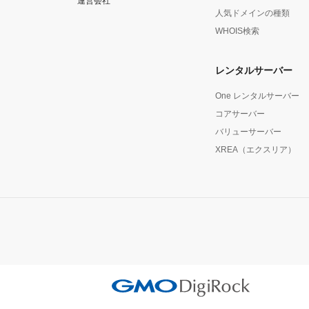
運営会社
2024.10.04
令和6年9月21日からの大雨
人気ドメインの種類
WHOIS検索
2024.09.26
【 重要 】2024年10月ド
レンタルサーバー
2024.09.03
【重要】Value-Auth 送
One レンタルサーバー
2024.08.30
【 重要 】ドメイン価格改定
コアサーバー
バリューサーバー
2024.08.26
【 重要 】2024年9月ドメ
XREA（エクスリア）
2024.07.26
【 重要 】2024年8月ドメ
2024.06.25
【 重要 】2024年7月ドメ
2024.06.25
【重要】ドメイン期限切れを
2024.06.05
.TKドメインの登録・管理に
2024.05.24
【 重要 】2024年6月ドメ