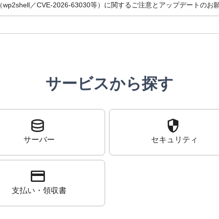
（wp2shell／CVE-2026-63030等）に関するご注意とアップデートのお
inドメインの仕様変更に関するお知らせ
SSL証明書 サイトシールの表示に関するお知らせ
サービスから探す
ン価格についてのお知らせ
提供開始のお知らせ
database
security
位プラン「プロ」「ビジネス」提供開始のお知らせ
サーバー
セキュリティ
ン価格についてのお知らせ
credit_card
バリューサーバー / XREA 】サーバー価格改定のお知らせ
支払い・領収書
+ One 提供開始のお知らせ