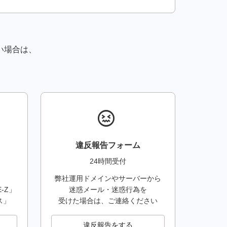
い場合は、
sentiment_stressed
違反報告フォーム
24時間受付
弊社運用ドメインやサーバーから
E-Z」
迷惑メール・迷惑行為を
ス」
受けた場合は、ご連絡ください
違反報告をする