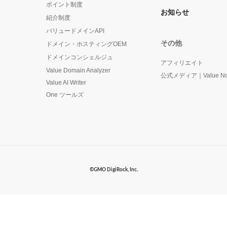
ポイント制度
にかかる災害対応について
お知らせ
紹介制度
バリュードメインAPI
メイン価格についてのお知らせ
その他
ドメイン・ホスティングOEM
信元電話番号の変更とメンテナンスについて
ドメインコンシェルジュ
アフィリエイト
Value Domain Analyzer
公式メディア｜Value No
のお知らせ
Value AI Writer
One ツールズ
イン価格についてのお知らせ
イン価格についてのお知らせ
イン価格についてのお知らせ
装った詐欺メール（フィッシング詐欺）にご注意ください
©GMO DigiRock, Inc.
関するお知らせ
イン価格についてのお知らせ