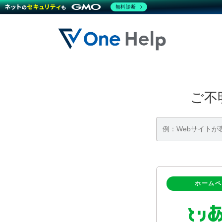
無料診断
コ
ナ
ン
ビ
テ
ゲ
ン
ー
ツ
シ
へ
ョ
ス
ン
キ
に
ご不
ッ
移
プ
動
ホームペ