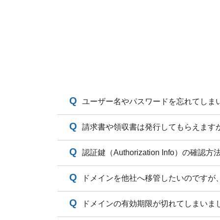
2026.04.27
【重要】2026年5月ドメイ
2026.04.14
【 重要 】ドメイン価格改定
2026.04.09
【重要】AIチャットの表示
2026.04.02
【重要】Gmail等への自動転
2026.03.26
【重要】2026年4月ドメイ
ユーザー名やパスワードを忘れてしま
2026.03.25
【重要】メールアカウントの
請求書や領収書は発行してもらえます
2026.02.27
【正式リリース】One レン
認証鍵（Authorization Info）の
2026.02.26
【重要】2026年3月ドメイ
ドメインを他社へ移管したいのですが
2026.02.24
【重要】不正ログインに関す
ドメインの有効期限が切れてしまいま
2026.01.27
【重要】2026年2月ドメイ