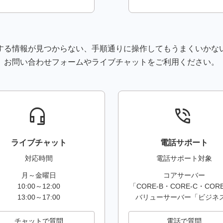
ン価格についてのお知らせ
を装った詐欺メール（フィッシング詐欺）にご注意ください
する情報が見つからない、手順通りに操作してもうまくいかな
を装った詐欺メール（フィッシング詐欺）にご注意ください
お問い合わせフォームやライブチャットをご利用ください。
ン価格についてのお知らせ
を装った詐欺メール（フィッシング詐欺）にご注意ください
headset_mic
phone_in_talk
ン価格についてのお知らせ
ン価格についてのお知らせ
ライブチャット
電話サポート
対応時間
電話サポート対象
mazon Payご利用に関するお知らせ
月～金曜日
コアサーバー
10:00～12:00
「CORE-B・CORE-C・COR
ルの注意情報と2段階認証設定のお願い
13:00～17:00
バリューサーバー「ビジネ
情報に対する監査のお知らせ
チャットで質問
電話で質問