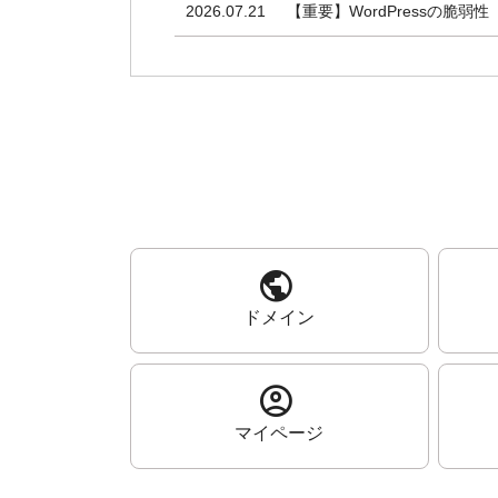
2026.07.21
【重要】WordPressの脆弱性
2026.07.17
【重要】.in および .co.
2026.07.14
2026年度夏季休業のお知らせ
2026.06.26
【重要】グローバルサイン社 
2026.06.26
【重要】2026年7月ドメイ
2026.06.11
【新サービス】One MCP 
public
2026.06.11
One レンタルサーバー 上
ドメイン
2026.05.27
【重要】2026年6月ドメイ
account_circle
2026.05.20
【 コアサーバーV1・V2 / 
マイページ
2026.05.13
【新サービス】とりあえずHP 