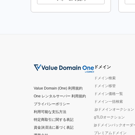
2025.02.26
【 重要 】2025年3月ドメ
2025.02.26
令和7年2月17日からの大雪
2025.02.12
【重要】ドメイン期限切れを
2025.01.28
【重要】ドメイン期限切れを
2025.01.27
【 重要 】2025年2月ドメ
ドメイン
2025.01.14
令和6年12月28日からの大
ドメイン検索
ドメイン移管
2024.12.27
【 重要 】ドメイン価格改定
Value Domain (One) 利用規約
ドメイン価格一覧
One レンタルサーバー 利用規約
2024.12.26
【 重要 】2025年1月ドメ
ドメイン一括検索
プライバシーポリシー
.jpドメインオークション
利用可能な支払方法
2024.11.26
【 重要 】2024年12月ド
gTLDオークション
特定商取引に関する表記
jpドメインバックオーダ
2024.10.28
【 重要 】2024年11月ド
資金決済法に基づく表記
プレミアムドメイン