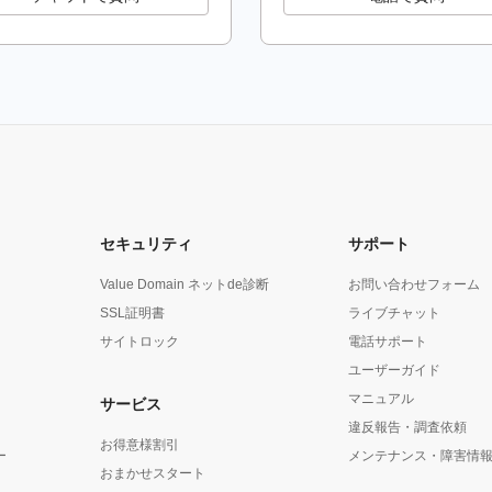
イン価格についてのお知らせ
による災害対応について
装った詐欺メール（フィッシング詐欺）にご注意ください
装った詐欺メール（フィッシング詐欺）にご注意ください
イン価格についてのお知らせ
セキュリティ
サポート
雪にかかる災害対応について
Value Domain ネットde診断
お問い合わせフォーム
SSL証明書
ライブチャット
のお知らせ
サイトロック
電話サポート
イン価格についてのお知らせ
ユーザーガイド
マニュアル
サービス
メイン価格についてのお知らせ
違反報告・調査依頼
お得意様割引
ー
メンテナンス・障害情
メイン価格についてのお知らせ
おまかせスタート