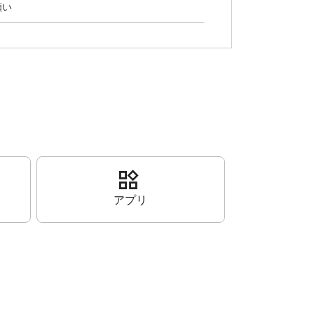
願い
widgets
アプリ