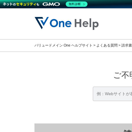
無料診断
コ
ナ
ン
ビ
テ
ゲ
ン
ー
ツ
シ
へ
ョ
バリュードメイン One ヘルプサイト
>
よくある質問
>
請求書
ス
ン
キ
に
ッ
移
プ
動
ご不