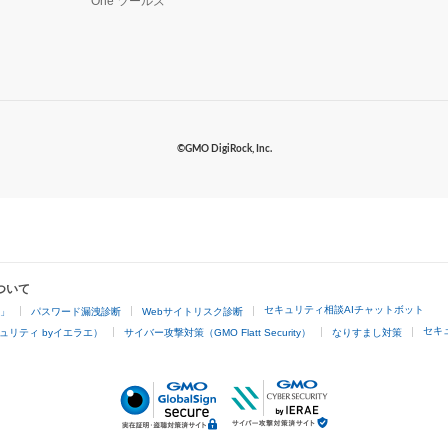
One ツールズ
©GMO DigiRock, Inc.
ついて
セキュリティ相談AIチャットボット
4」
パスワード漏洩診断
Webサイトリスク診断
セキ
ュリティ byイエラエ）
サイバー攻撃対策（GMO Flatt Security）
なりすまし対策