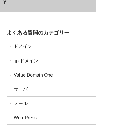
か？
よくある質問のカテゴリー
ドメイン
ドメイン全般
.jp ドメイン
ドメイン設定・操作
汎用JP・都道府県型JPドメイン
Value Domain One
ドメイン更新
属性型JPドメイン
ドメイン移管
サーバー
WHOIS
One レンタルサーバー
メール
コアサーバー
WordPress
バリューサーバー
XREA