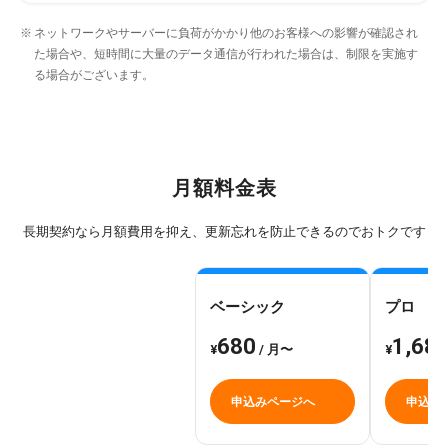
ネットワークやサーバーに負荷がかかり他のお客様への影響が確認され
た場合や、短時間に大量のデータ通信が行われた場合は、制限を実施す
る場合がございます。
月額料金表
長期契約なら月額費用を抑え、更新忘れを防止できるのでおトクです
ベーシック
プロ
680
1,68
¥
/ 月〜
¥
申込みページへ
申込み