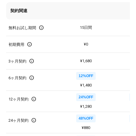
契約関連
info
15日間
1
無料お試し期間
info
¥0
初期費用
info
¥1,680
¥
3ヶ月契約
12%OFF
7
info
6ヶ月契約
¥1,480
¥
24%OFF
1
info
12ヶ月契約
¥1,280
¥
48%OFF
2
info
24ヶ月契約
¥880
¥