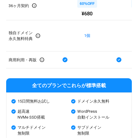
60%OFF
4
info
36ヶ月契約
¥680
¥
独自ドメイン
info
1個
永久無料特典
info
商用利用・再販
全てのプランでこれらが標準搭載
15日間無料お試し
ドメイン永久無料
超高速
WordPress
NVMe SSD搭載
自動インストール
マルチドメイン
サブドメイン
無制限
無制限