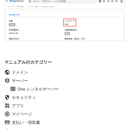
マニュアルのカテゴリー
public
ドメイン
database
サーバー
host
One レンタルサーバー
security
セキュリティ
widgets
アプリ
account_circle
マイページ
credit_card
支払い・領収書