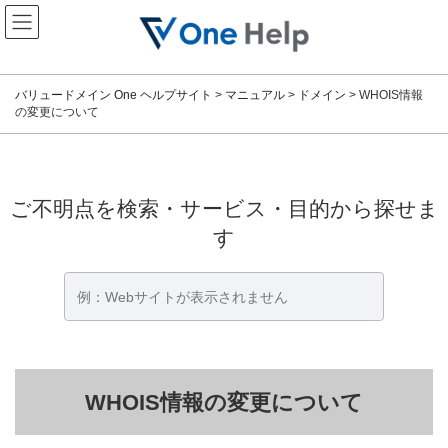
コ
ナ
ン
ビ
テ
ゲ
ン
ー
ツ
シ
バリュードメイン One ヘルプサイト
>
マニュアル
>
ドメイン
>
WHOIS情報
へ
ョ
の変更について
ス
ン
キ
に
ッ
移
プ
動
ご不明点を検索・サービス・目的から探せま
す
WHOIS情報の変更について