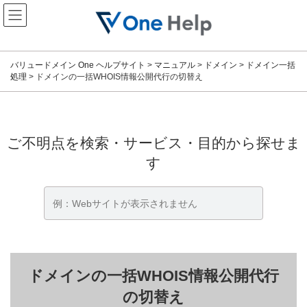
コ
ナ
ン
ビ
テ
ゲ
ン
ー
ツ
シ
バリュードメイン One ヘルプサイト
>
マニュアル
>
ドメイン
>
ドメイン一括
へ
ョ
処理
>
ドメインの一括WHOIS情報公開代行の切替え
ス
ン
キ
に
ッ
移
プ
動
ご不明点を検索・サービス・目的から探せま
す
ドメインの一括WHOIS情報公開代行
の切替え