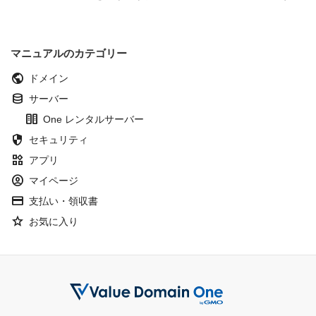
マニュアルのカテゴリー
public
ドメイン
database
サーバー
host
One レンタルサーバー
security
セキュリティ
widgets
アプリ
account_circle
マイページ
credit_card
支払い・領収書
Star
お気に入り