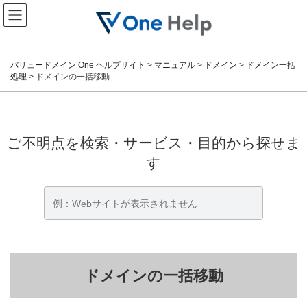
コ
ナ
ン
ビ
テ
ゲ
ン
ー
ツ
シ
バリュードメイン One ヘルプサイト
>
マニュアル
>
ドメイン
>
ドメイン一括
へ
ョ
処理
>
ドメインの一括移動
ス
ン
キ
に
ッ
移
プ
動
ご不明点を検索・サービス・目的から探せま
す
ドメインの一括移動