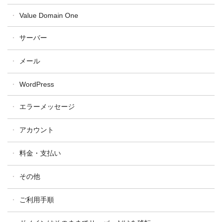
ドメイン設定・操作
汎用JP・都道府県型JPドメイン
Value Domain One
ドメイン更新
属性型JPドメイン
ドメイン移管
サーバー
WHOIS
One レンタルサーバー
メール
コアサーバー
WordPress
バリューサーバー
XREA
エラーメッセージ
アカウント
料金・支払い
その他
ご利用手順