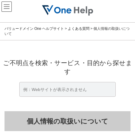
コ
ナ
ン
ビ
テ
ゲ
ン
ー
ツ
シ
バリュードメイン One ヘルプサイト
>
よくある質問
>
個人情報の取扱いにつ
へ
ョ
いて
ス
ン
キ
に
ッ
移
プ
動
ご不明点を検索・サービス・目的から探せま
す
個人情報の取扱いについて