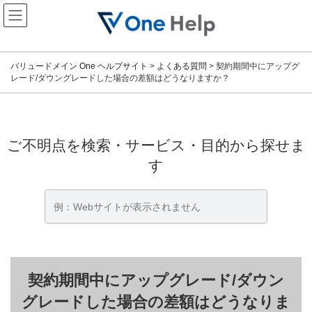
コ
ナ
ン
ビ
テ
ゲ
ン
ー
ツ
シ
バリュードメイン One ヘルプサイト
>
よくある質問
>
契約期間中にアップグ
へ
ョ
レード/ダウングレードした場合の差額はどうなりますか？
ス
ン
キ
に
ッ
移
プ
動
ご不明点を検索・サービス・目的から探せま
す
契約期間中にアップグレード/ダウン
グレードした場合の差額はどうなりま