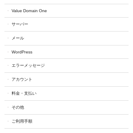
ドメイン設定・操作
汎用JP・都道府県型JPドメイン
Value Domain One
ドメイン更新
属性型JPドメイン
ドメイン移管
サーバー
WHOIS
One レンタルサーバー
メール
コアサーバー
WordPress
バリューサーバー
XREA
エラーメッセージ
アカウント
料金・支払い
その他
ご利用手順