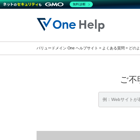
無料診断
コ
ナ
ン
ビ
テ
ゲ
ン
ー
ツ
シ
へ
ョ
バリュードメイン One ヘルプサイト
>
よくある質問
>
どのよ
ス
ン
キ
に
ッ
移
プ
動
ご不