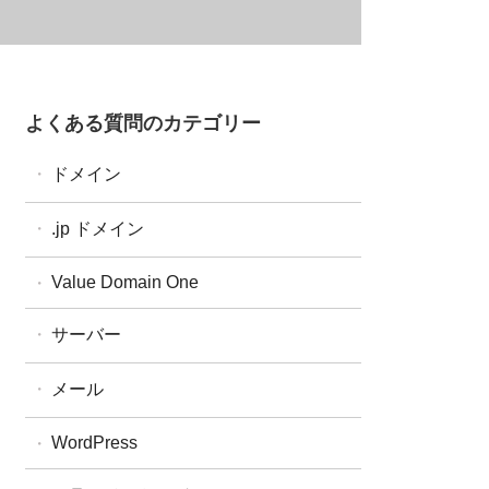
？
よくある質問のカテゴリー
ドメイン
ドメイン全般
.jp ドメイン
ドメイン設定・操作
汎用JP・都道府県型JPドメイン
Value Domain One
ドメイン更新
属性型JPドメイン
ドメイン移管
サーバー
WHOIS
One レンタルサーバー
メール
コアサーバー
WordPress
バリューサーバー
XREA