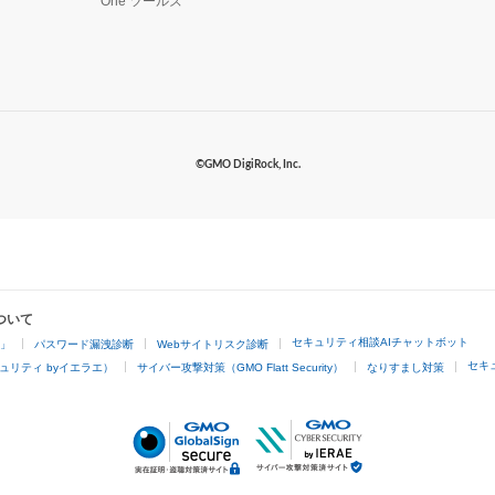
One ツールズ
©GMO DigiRock, Inc.
ついて
セキュリティ相談AIチャットボット
4」
パスワード漏洩診断
Webサイトリスク診断
セキ
ュリティ byイエラエ）
サイバー攻撃対策（GMO Flatt Security）
なりすまし対策