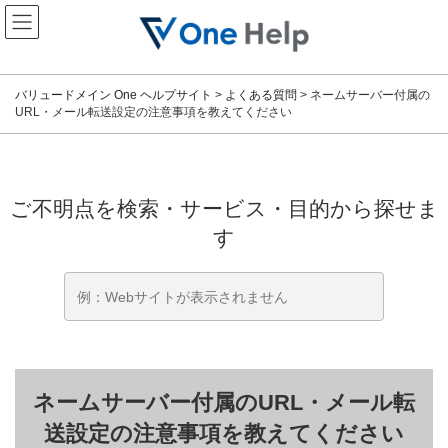
コ
ナ
ン
ビ
テ
ゲ
ン
ー
ツ
シ
バリュードメイン One ヘルプサイト
>
よくある質問
>
ネームサーバー付属の
へ
ョ
URL・メール転送設定の注意事項を教えてください
ス
ン
キ
に
ッ
移
プ
動
ご不明点を検索・サービス・目的から探せま
す
ネームサーバー付属のURL・メール転
送設定の注意事項を教えてください