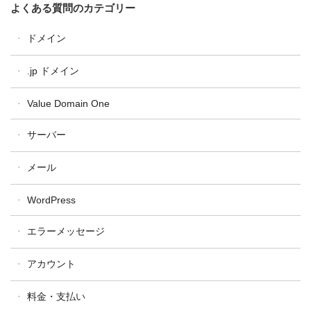
よくある質問のカテゴリー
ドメイン
ドメイン全般
.jp ドメイン
ドメイン設定・操作
汎用JP・都道府県型JPドメイン
Value Domain One
ドメイン更新
属性型JPドメイン
ドメイン移管
サーバー
WHOIS
One レンタルサーバー
メール
コアサーバー
WordPress
バリューサーバー
XREA
エラーメッセージ
アカウント
料金・支払い