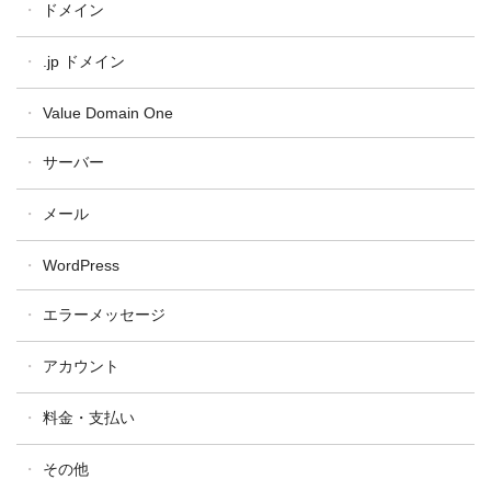
ドメイン
ドメイン全般
.jp ドメイン
ドメイン設定・操作
汎用JP・都道府県型JPドメイン
Value Domain One
ドメイン更新
属性型JPドメイン
ドメイン移管
サーバー
WHOIS
One レンタルサーバー
メール
コアサーバー
WordPress
バリューサーバー
XREA
エラーメッセージ
アカウント
料金・支払い
その他