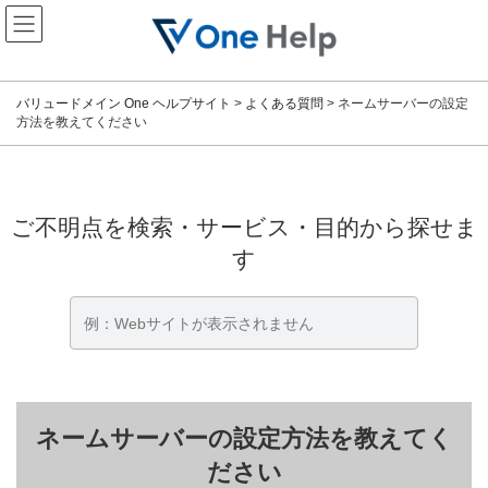
コ
ナ
ン
ビ
テ
ゲ
ン
ー
ツ
シ
バリュードメイン One ヘルプサイト
>
よくある質問
>
ネームサーバーの設定
へ
ョ
方法を教えてください
ス
ン
キ
に
ッ
移
プ
動
ご不明点を検索・サービス・目的から探せま
す
ネームサーバーの設定方法を教えてく
ださい