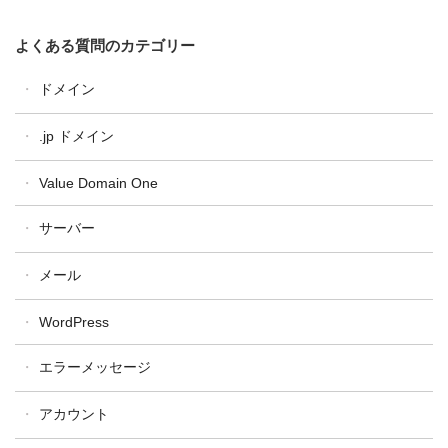
よくある質問のカテゴリー
ドメイン
ドメイン全般
.jp ドメイン
ドメイン設定・操作
汎用JP・都道府県型JPドメイン
Value Domain One
ドメイン更新
属性型JPドメイン
ドメイン移管
サーバー
WHOIS
One レンタルサーバー
メール
コアサーバー
WordPress
バリューサーバー
XREA
エラーメッセージ
アカウント