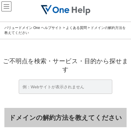
コ
ナ
ン
ビ
テ
ゲ
ン
ー
ツ
シ
バリュードメイン One ヘルプサイト
>
よくある質問
>
ドメインの解約方法を
へ
ョ
教えてください
ス
ン
キ
に
ッ
移
プ
動
ご不明点を検索・サービス・目的から探せま
す
ドメインの解約方法を教えてください