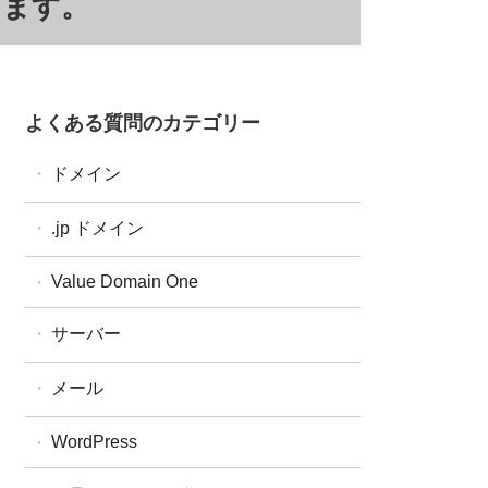
出ます。
よくある質問のカテゴリー
ドメイン
ドメイン全般
.jp ドメイン
ドメイン設定・操作
汎用JP・都道府県型JPドメイン
Value Domain One
ドメイン更新
属性型JPドメイン
ドメイン移管
サーバー
WHOIS
One レンタルサーバー
メール
コアサーバー
WordPress
バリューサーバー
XREA