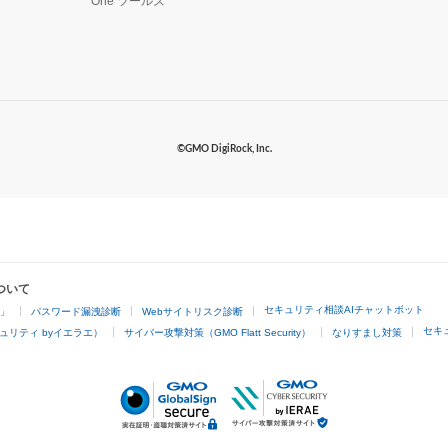
One ツールズ
©GMO DigiRock, Inc.
ついて
セキュリティ相談AIチャットボット
4」
パスワード漏洩診断
Webサイトリスク診断
セキ
ュリティ byイエラエ）
サイバー攻撃対策（GMO Flatt Security）
なりすまし対策