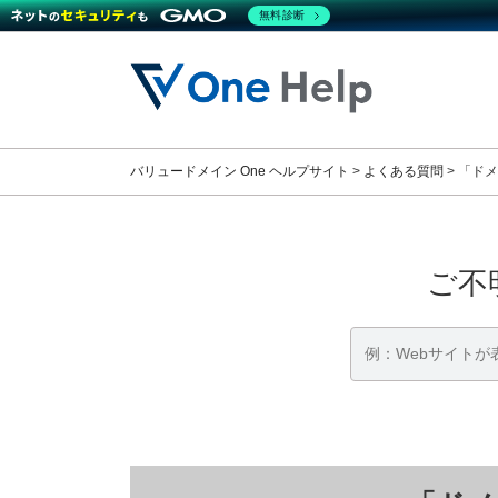
無料診断
コ
ナ
ン
ビ
テ
ゲ
ン
ー
ツ
シ
へ
ョ
バリュードメイン One ヘルプサイト
>
よくある質問
>
「ドメ
ス
ン
キ
に
ッ
移
プ
動
ご不