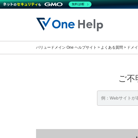
無料診断
コ
ナ
ン
ビ
テ
ゲ
ン
ー
ツ
シ
へ
ョ
バリュードメイン One ヘルプサイト
>
よくある質問
>
ドメイ
ス
ン
キ
に
ッ
移
プ
動
ご不