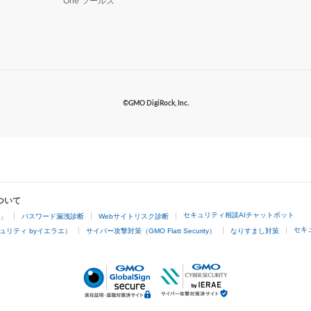
One ツールズ
©GMO DigiRock, Inc.
ついて
セキュリティ相談AIチャットボット
4」
パスワード漏洩診断
Webサイトリスク診断
セキ
ュリティ byイエラエ）
サイバー攻撃対策（GMO Flatt Security）
なりすまし対策