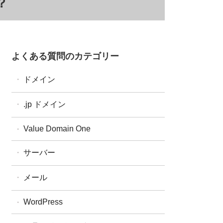
？
よくある質問のカテゴリー
ドメイン
ドメイン全般
.jp ドメイン
ドメイン設定・操作
汎用JP・都道府県型JPドメイン
Value Domain One
ドメイン更新
属性型JPドメイン
ドメイン移管
サーバー
WHOIS
One レンタルサーバー
メール
コアサーバー
WordPress
バリューサーバー
XREA