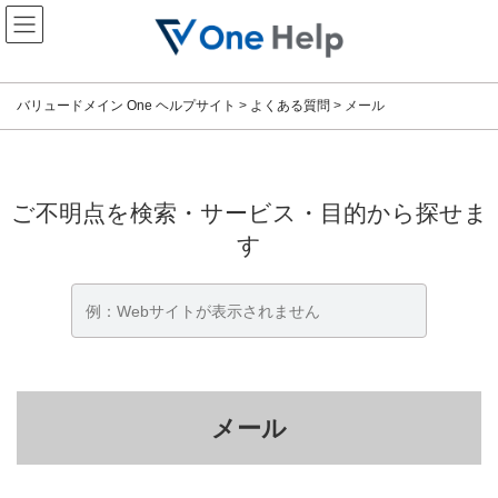
コ
ナ
ン
ビ
テ
ゲ
ン
ー
ツ
シ
バリュードメイン One ヘルプサイト
>
よくある質問
>
メール
へ
ョ
ス
ン
キ
に
ッ
移
プ
動
ご不明点を検索・サービス・目的から探せま
す
メール