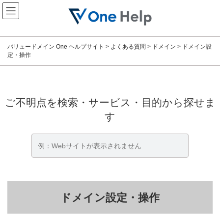
コ
ナ
ン
ビ
テ
ゲ
ン
ー
ツ
シ
バリュードメイン One ヘルプサイト
>
よくある質問
>
ドメイン
>
ドメイン設
へ
ョ
定・操作
ス
ン
キ
に
ッ
移
プ
動
ご不明点を検索・サービス・目的から探せま
す
ドメイン設定・操作