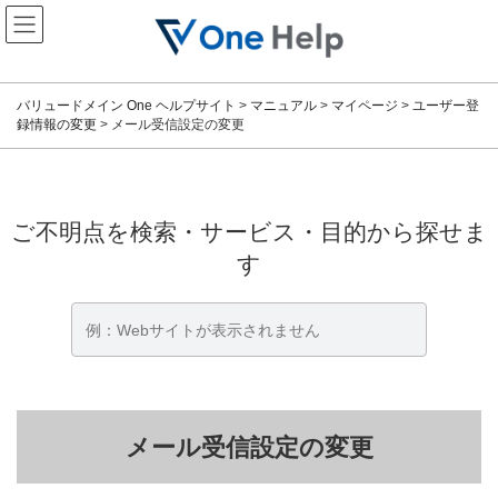
コ
ナ
ン
ビ
テ
ゲ
ン
ー
ツ
シ
バリュードメイン One ヘルプサイト
>
マニュアル
>
マイページ
>
ユーザー登
へ
ョ
録情報の変更
>
メール受信設定の変更
ス
ン
キ
に
ッ
移
プ
動
ご不明点を検索・サービス・目的から探せま
す
メール受信設定の変更