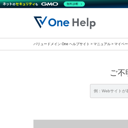
無料診断
コ
ナ
ン
ビ
テ
ゲ
ン
ー
ツ
シ
へ
ョ
バリュードメイン One ヘルプサイト
>
マニュアル
>
マイペー
ス
ン
キ
に
ッ
移
プ
動
ご不