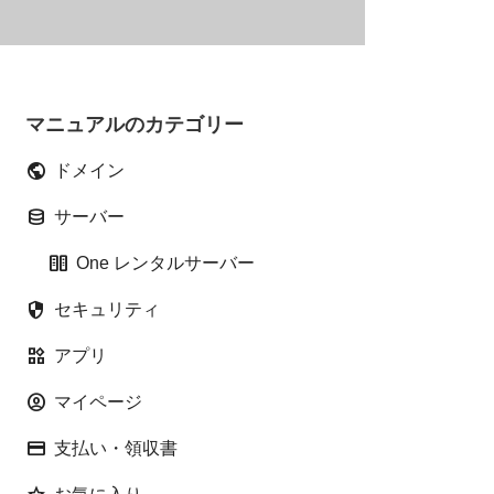
マニュアルのカテゴリー
public
ドメイン
database
サーバー
host
One レンタルサーバー
security
セキュリティ
widgets
アプリ
account_circle
マイページ
credit_card
支払い・領収書