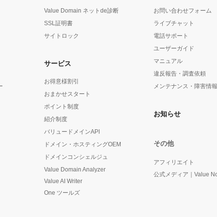
Value Domain ネットde診断
お問い合わせフォーム
SSL証明書
ライブチャット
サイトロック
電話サポート
ユーザーガイド
マニュアル
サービス
違反報告・調査依頼
お得意様割引
ー
メンテナンス・障害情
おまかせスタート
ポイント制度
お知らせ
紹介制度
バリュードメインAPI
その他
ドメイン・ホスティングOEM
ドメインコンシェルジュ
アフィリエイト
Value Domain Analyzer
公式メディア｜Value No
Value AI Writer
One ツールズ