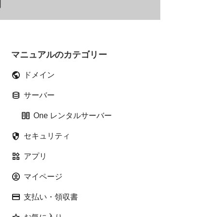
動
マニュアルのカテゴリー
public
ドメイン
database
サーバー
host
One レンタルサーバー
security
セキュリティ
widgets
アプリ
account_circle
マイページ
credit_card
支払い・領収書