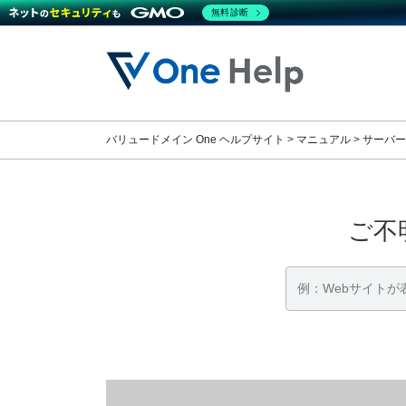
無料診断
コ
ナ
ン
ビ
テ
ゲ
ン
ー
ツ
シ
へ
ョ
バリュードメイン One ヘルプサイト
>
マニュアル
>
サーバー
ス
ン
キ
に
ッ
移
プ
動
ご不