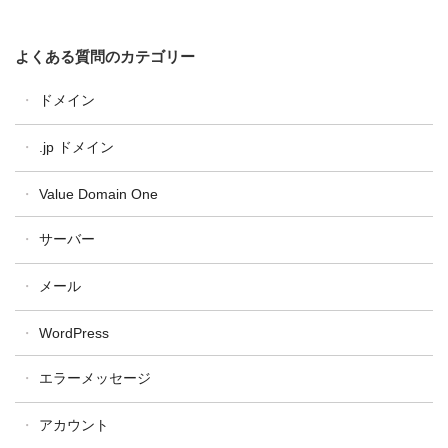
よくある質問のカテゴリー
ドメイン
ドメイン全般
.jp ドメイン
ドメイン設定・操作
汎用JP・都道府県型JPドメイン
Value Domain One
ドメイン更新
属性型JPドメイン
ドメイン移管
サーバー
WHOIS
One レンタルサーバー
メール
コアサーバー
WordPress
バリューサーバー
XREA
エラーメッセージ
アカウント