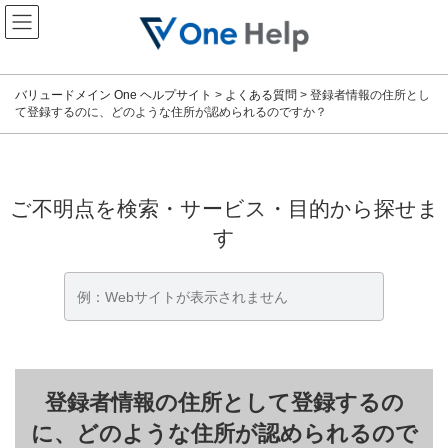
コ
ナ
ン
ビ
テ
ゲ
ン
ー
ツ
シ
バリュードメイン One ヘルプサイト
>
よくある質問
>
登録者情報の住所とし
へ
ョ
て登録するのに、どのような住所が認められるのですか？
ス
ン
キ
に
ッ
移
プ
動
ご不明点を検索・サービス・目的から探せま
す
登録者情報の住所として登録するの
に、どのような住所が認められるので