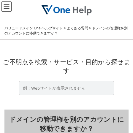
コ
ナ
ン
ビ
テ
ゲ
ン
ー
ツ
シ
バリュードメイン One ヘルプサイト
>
よくある質問
>
ドメインの管理権を別
へ
ョ
のアカウントに移動できますか？
ス
ン
キ
に
ッ
移
プ
動
ご不明点を検索・サービス・目的から探せま
す
ドメインの管理権を別のアカウントに
移動できますか？