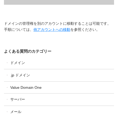
ドメインの管理権を別のアカウントに移動することは可能です。
手順については、
他アカウントへの移動
を参照ください。
よくある質問のカテゴリー
ドメイン
ドメイン全般
.jp ドメイン
ドメイン設定・操作
汎用JP・都道府県型JPドメイン
Value Domain One
ドメイン更新
属性型JPドメイン
ドメイン移管
サーバー
WHOIS
One レンタルサーバー
メール
コアサーバー