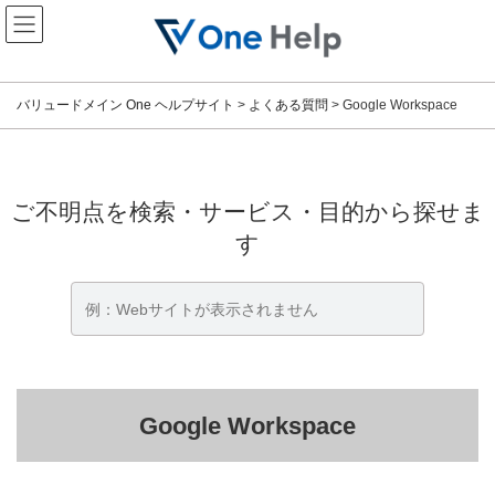
コ
ナ
ン
ビ
テ
ゲ
ン
ー
ツ
シ
バリュードメイン One ヘルプサイト
>
よくある質問
>
Google Workspace
へ
ョ
ス
ン
キ
に
ッ
移
プ
動
ご不明点を検索・サービス・目的から探せま
す
Google Workspace