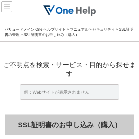
コ
ナ
ン
ビ
テ
ゲ
ン
ー
ツ
シ
バリュードメイン One ヘルプサイト
>
マニュアル
>
セキュリティ
>
SSL証明
へ
ョ
書の管理
>
SSL証明書のお申し込み（購入）
ス
ン
キ
に
ッ
移
プ
動
ご不明点を検索・サービス・目的から探せま
す
SSL証明書のお申し込み（購入）