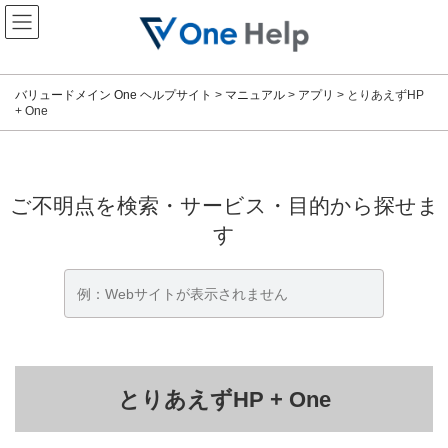
コ
ナ
ン
ビ
テ
ゲ
ン
ー
ツ
シ
バリュードメイン One ヘルプサイト
>
マニュアル
>
アプリ
>
とりあえずHP
へ
ョ
+ One
ス
ン
キ
に
ッ
移
プ
動
ご不明点を検索・サービス・目的から探せま
す
とりあえずHP + One