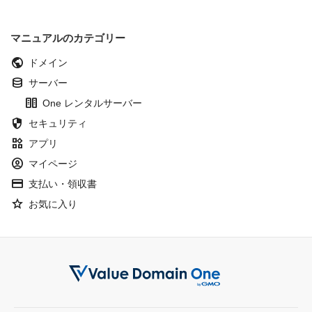
マニュアルのカテゴリー
public
ドメイン
database
サーバー
host
One レンタルサーバー
security
セキュリティ
widgets
アプリ
account_circle
マイページ
credit_card
支払い・領収書
Star
お気に入り