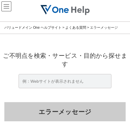
コ
ナ
ン
ビ
テ
ゲ
ン
ー
ツ
シ
バリュードメイン One ヘルプサイト
>
よくある質問
>
エラーメッセージ
へ
ョ
ス
ン
キ
に
ッ
移
プ
動
ご不明点を検索・サービス・目的から探せま
す
エラーメッセージ